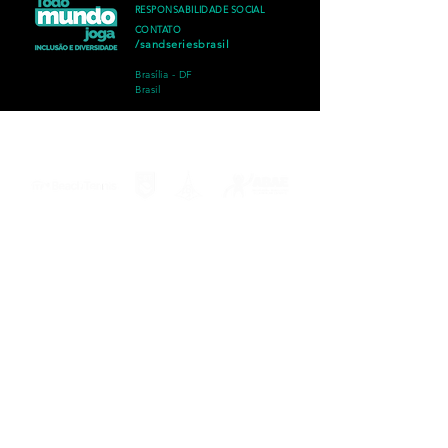
RESPONSABILIDADE SOCIAL
CONTATO
/sandseriesbrasil
Brasília - DF
Brasil
©
2021 - 2026
World Tour Sand Series Brasil
Conteúdo Seguro, Certificado SSL de Segurança
Política de troca
,
devolução
,
entrega
,
privacidade
e
reembolso.