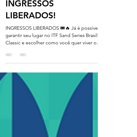
10 de abr.
INGRESSOS
LIBERADOS!
INGRESSOS LIBERADOS 🎟️🔥 Já é possível
garantir seu lugar no ITF Sand Series Brasília
Classic e escolher como você quer viver o
evento na Arena BRB. De 20 a 26 de abril,
grandes jogos, estrutura internacional e uma
experiência única te esperam. E tem mais:
20, 21 e 26/04 têm entrada gratuita 🤩
Garanta seu ingresso agora pela Bilheteria
Digital!