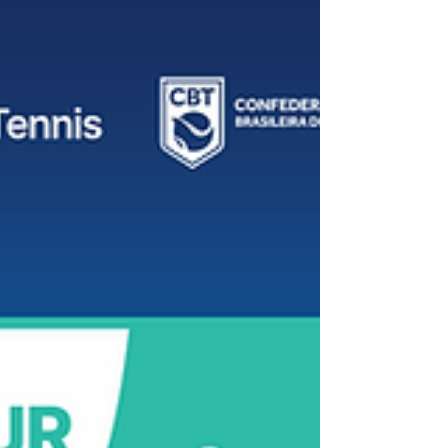
planeta em uma disputa que promete
jogadas espetaculares e momentos
inesquecíveis! Brasília será o centro das
atenções, celebrando o esporte que mais
cresce no mundo e mostrando porque o
Sand Series é sinônimo de paixã