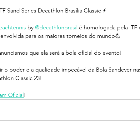
ITF Sand Series Decathlon Brasília Classic ⚡
eachtennis
 by 
@decathlonbrasil
 é homologada pela ITF e
envolvida para os maiores torneios do mundo💪
unciamos que ela será a bola oficial do evento!
ir o poder e a qualidade impecável da Bola Sandever na
thlon Classic 23!
am Oficial
!