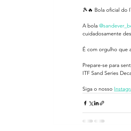
🎾🔥 Bola oficial do 
A bola 
@sandever_b
cuidadosamente des
É com orgulho que an
Prepare-se para sent
ITF Sand Series Deca
Siga o nosso 
Instagr