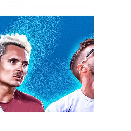
ESPN E STAR+ HOJE
NÃO ANTES DAS
12h30!
Prepare-se para esse jogão! Maksimilians
Andersons e Antonino Miguel Vieira enfrentam
André Baran e Michele Cappelletti em um jogo
que...