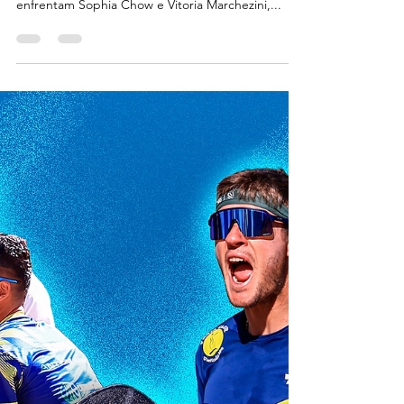
15 de jun. de 2024
ESPN E STAR+ FINAL
FEMININA ÀS 18H
Prepare-se para a GRANDE FINAL FEMININA! As
duas atuais campeãs Paty Diaz e Rafaella Miiller
enfrentam Sophia Chow e Vitoria Marchezini,...